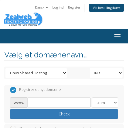
Dansk
Log ind
Register
Vis bestillingskurv
Togg
navig
Vælg et domænenavn…
Registrer et nyt domæne
www.
Check