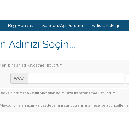
Bilgi Bankası
Sunucu/Ağ Durumu
Satış Ortaklığı
n Adınızı Seçin...
Yeni bir alan adı kaydetmek istiyorum.
www.
Başka bir firmada kayıtlı olan alan adımı size transfer etmek istiyorum.
Mevcut bir alan adım var, sadece isim sunucularını(nameserver) güncellemek