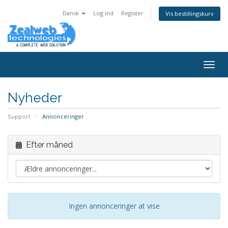
Dansk
Log ind
Register
Vis bestillingskurv
Togg
navig
Nyheder
Support
Annonceringer
Efter måned
Ingen annonceringer at vise