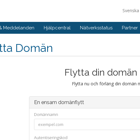
Svensk
 & Meddelanden
Hjälpcentral
Nätverksstatus
Partner
ytta Domän
Flytta din domän t
Flytta nu och förläng din domän 
En ensam domänflytt
Domännamn
Autentiseringskod