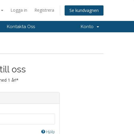
a
Logga in
Registrera
Se kundvagnen
Kontakta Oss
Konto
ill oss
med 1 år!*
Hjälp