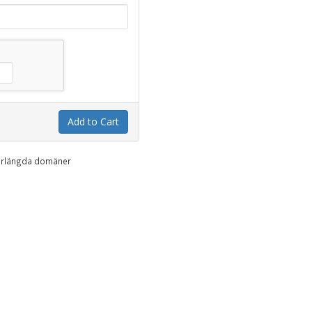
Add to Cart
 förlängda domäner