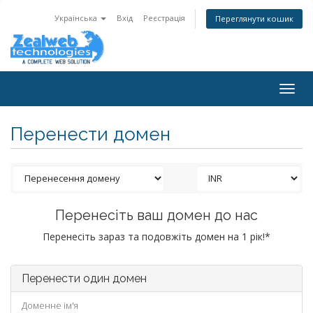
Українська
Вхід
Реєстрація
Переглянути кошик
Togg
navig
Перенести домен
Перенесіть ваш домен до нас
Перенесіть зараз та подовжіть домен на 1 рік!*
Перенести один домен
Доменне ім'я