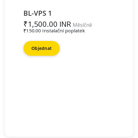
BL-VPS 1
₹1,500.00 INR
Měsíčně
₹150.00 Instalační poplatek
Objednat
2 GHZ CPU Cores
512 MB Guaranteed Memory
1 GB Burst Memory
10 GB Disk Space
100 GB Bandwidth
1 IP Address
Yes OpenVZ Virtualization
Yes Full Root Access
None Control panel