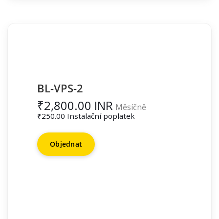
BL-VPS-2
₹2,800.00 INR
Měsíčně
₹250.00 Instalační poplatek
Objednat
1 GB RAM
25 GB HDD
250 GB Band Width