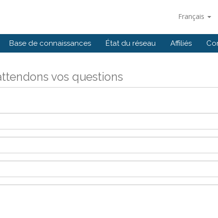
Français
Base de connaissances
État du réseau
Affiliés
Co
ttendons vos questions