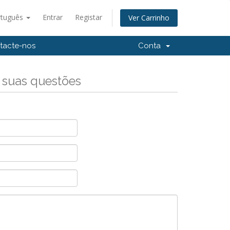
rtuguês
Entrar
Registar
Ver Carrinho
tacte-nos
Conta
 suas questões