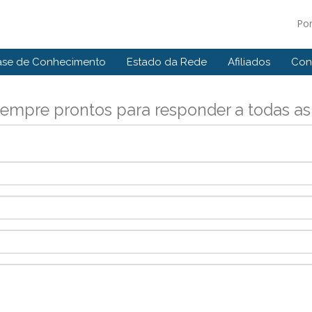
Po
ase de Conhecimento
Estado da Rede
Afiliados
Con
empre prontos para responder a todas as