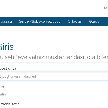
Az
 bazası
Server/Şəbəkə vəziyyəti
Ortaqlar
Əlaqə
iriş
u səhifəyə yalnız müştərilər daxil ola bilə
poçt ünvanı
frə
Yadda saxla