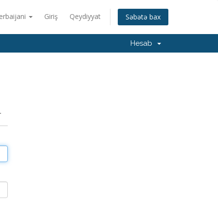
erbaijani
Giriş
Qeydiyyat
Səbətə bax
Hesab
r