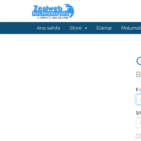
Ana səhifə
Store
Elanlar
Məlumat
G
B
E-
Şi