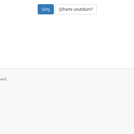
Şifrəmi unutdum?
ved.