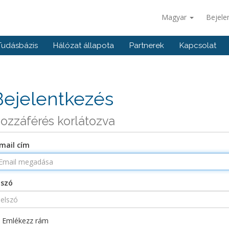
Magyar
Bejele
Tudásbázis
Hálózat állapota
Partnerek
Kapcsolat
Bejelentkezés
ozzáférés korlátozva
mail cím
lszó
Emlékezz rám