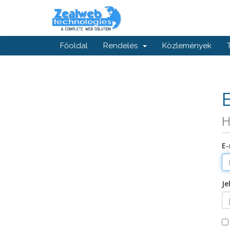
Főoldal
Rendelés
Közlemények
H
E-
Je