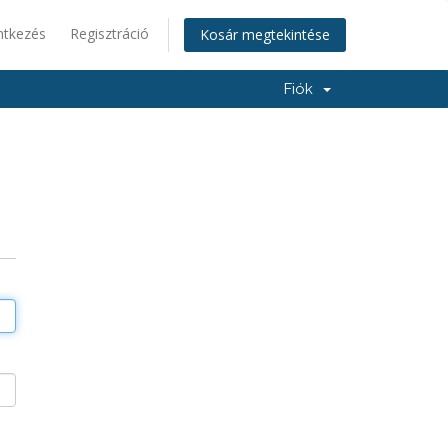
ntkezés
Regisztráció
Kosár megtekintése
Fiók